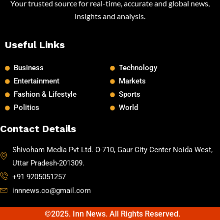
Your trusted source for real-time, accurate and global news,
insights and analysis.
Useful Links
Business
Technology
Entertainment
Markets
Fashion & Lifestyle
Sports
Politics
World
Contact Details
Shivoham Media Pvt Ltd. O-710, Gaur City Center Noida West,
Uttar Pradesh-201309.
+91 9205051257
innnews.co@gmail.com
©2025. Inn News. All Rights Reserved.