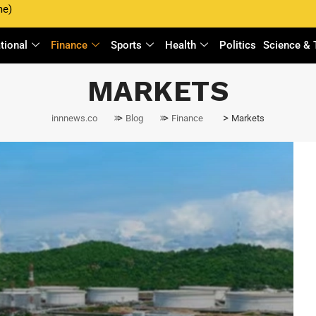
me)
ational
Finance
Sports
Health
Politics
Science & 
MARKETS
>
>
>
innnews.co
Blog
Finance
Markets