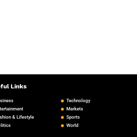
ful Links
siness
Technology
tertainment
Markets
shion & Lifestyle
Sports
litics
World