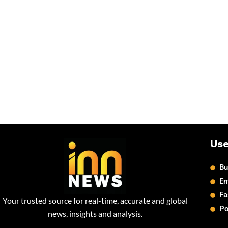
Use
Bu
En
Fa
Your trusted source for real-time, accurate and global
Po
news, insights and analysis.