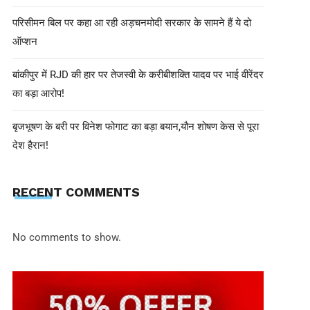
परिसीमन बिल पर कहा आ रही अड़चनमोदी सरकार के सामने हैं ये दो
ऑप्शन
बांकीपुर में RJD की हार पर तेजस्वी के करीबीशक्ति यादव पर भाई वीरेंदर
का बड़ा आरोप!
बृजभूषण के बरी पर विनेश फोगाट का बड़ा बयान,यौन शोषण केस से पूरा
देश हैरान!
shivohamwebdelhi@gmail.com
June 30, 2025
सिगाची प्लांट में जोरदार धमाका, बाजार मे
RECENT COMMENTS
6 की मौत, ट्रेडिंग वॉल्यूम 2 करोड़ पार
No comments to show.