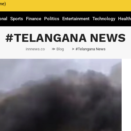
me)
onal
Sports
Finance
Politics
Entertainment
Technology
Healt
#TELANGANA NEWS
>
>
innnews.co
Blog
#Telangana News