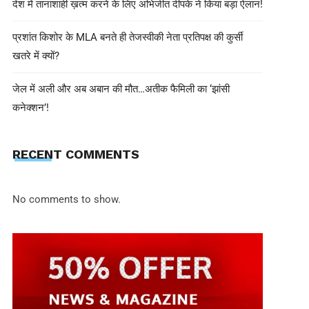
देश में तानाशाही ख़त्म करने के लिए अभिजीत दीपके ने किया बड़ा ऐलान!
प्रशांत किशोर के MLA बनते ही तेजस्वीकी नेता प्रतिपक्ष की कुर्सी
खतरे में क्यों?
जेल में अली और अब अबान की मौत…अतीक फैमिली का ‘झांसी
कनेक्शन’!
INNNEWS
June 30, 2025
RECENT COMMENTS
सिगाची प्लांट में जोरदार धमाका, बाजार मे
6 की मौत, ट्रेडिंग वॉल्यूम 2 करोड़ पार
No comments to show.