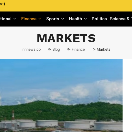
me)
ational
Finance
Sports
Health
Politics
Science & 
MARKETS
>
>
>
innnews.co
Blog
Finance
Markets