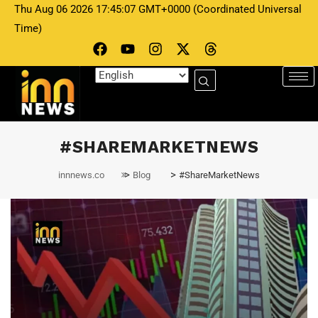
Thu Aug 06 2026 17:45:07 GMT+0000 (Coordinated Universal
Time)
#SHAREMARKETNEWS
>
>
innnews.co
Blog
#ShareMarketNews