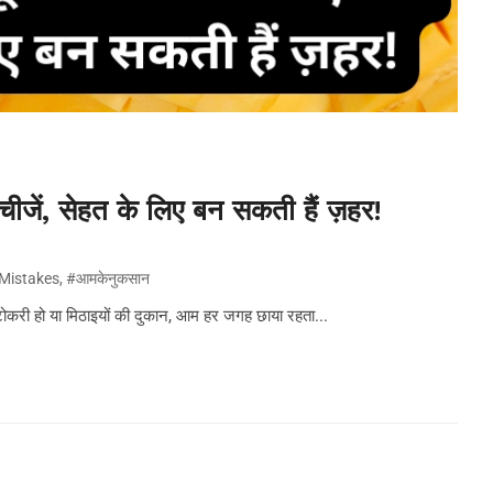
ीजें, सेहत के लिए बन सकती हैं ज़हर!
istakes
,
#आमकेनुकसान
टोकरी हो या मिठाइयों की दुकान, आम हर जगह छाया रहता...