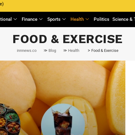
e)
ational
Finance
Sports
Health
Politics
Science & 
FOOD & EXERCISE
>
>
>
innnews.co
Blog
Health
Food & Exercise