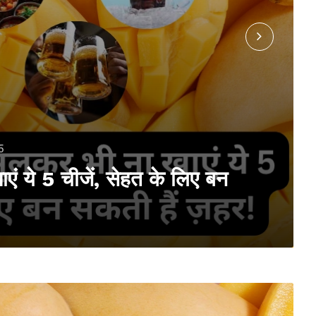
5
ं ये 5 चीजें, सेहत के लिए बन