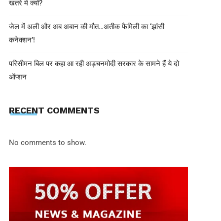
खतरे में क्यों?
जेल में अली और अब अबान की मौत…अतीक फैमिली का ‘झांसी
कनेक्शन’!
परिसीमन बिल पर कहा आ रही अड़चनमोदी सरकार के सामने हैं ये दो
ऑप्शन
EDITOR INN
May 3, 2025
RECENT COMMENTS
किसानों की हुई महापंचायत तो पुलिस का र
को मंच पर बांधी पगड़ी, उठी सुरक्षा की मांग
No comments to show.