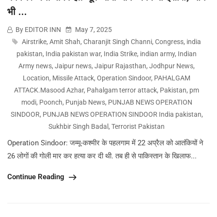
भी …
By EDITOR INN
May 7, 2025
Airstrike
,
Amit Shah
,
Charanjit Singh Channi
,
Congress
,
india
pakistan
,
India pakistan war
,
India Strike
,
indian army
,
Indian
Army news
,
Jaipur news
,
Jaipur Rajasthan
,
Jodhpur News
,
Location
,
Missile Attack
,
Operation Sindoor
,
PAHALGAM
ATTACK.Masood Azhar
,
Pahalgam terror attack
,
Pakistan
,
pm
modi
,
Poonch
,
Punjab News
,
PUNJAB NEWS OPERATION
SINDOOR
,
PUNJAB NEWS OPERATION SINDOOR India pakistan
,
Sukhbir Singh Badal
,
Terrorist Pakistan
Operation Sindoor: जम्मू-कश्मीर के पहलगाम में 22 अप्रैल को आतंकियों ने
26 लोगों की गोली मार कर हत्या कर दी थी. तब ही से पाकिस्तान के खिलाफ...
Continue Reading