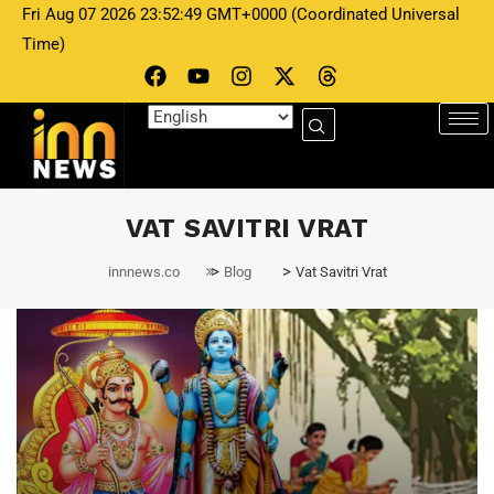
Fri Aug 07 2026 23:52:49 GMT+0000 (Coordinated Universal
Time)
VAT SAVITRI VRAT
>
>
innnews.co
Blog
Vat Savitri Vrat