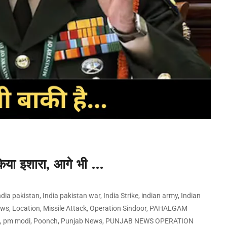
े किया इशारा, आगे भी …
ndia pakistan
,
India pakistan war
,
India Strike
,
indian army
,
Indian
ews
,
Location
,
Missile Attack
,
Operation Sindoor
,
PAHALGAM
n
,
pm modi
,
Poonch
,
Punjab News
,
PUNJAB NEWS OPERATION