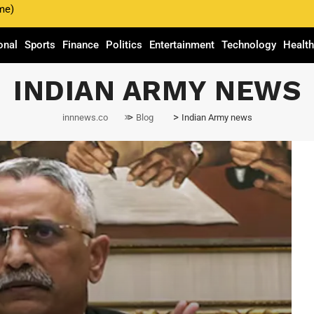
me)
onal
Sports
Finance
Politics
Entertainment
Technology
Healt
INDIAN ARMY NEWS
>
>
innnews.co
Blog
Indian Army news