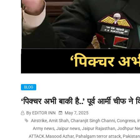
BLOG
‘पिक्चर अभी बाकी है..’ पूर्व आर्मी चीफ न
By EDITOR INN
May 7, 2025
Airstrike
,
Amit Shah
,
Charanjit Singh Channi
,
Congress
,
i
Army news
,
Jaipur news
,
Jaipur Rajasthan
,
Jodhpur N
ATTACK.Masood Azhar
,
Pahalgam terror attack
,
Pakista