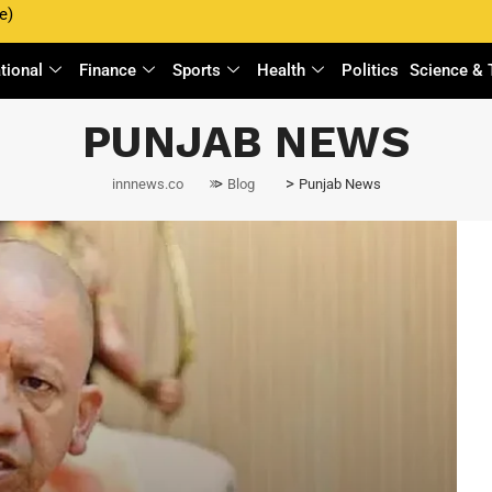
e)
ational
Finance
Sports
Health
Politics
Science & 
PUNJAB NEWS
>
>
innnews.co
Blog
Punjab News