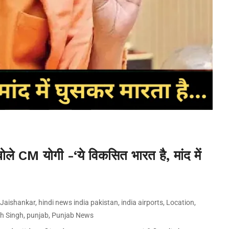
ले CM योगी -‘ये विकसित भारत है, मांद में
Jaishankar
,
hindi news india pakistan
,
india airports
,
Location
,
th Singh
,
punjab
,
Punjab News