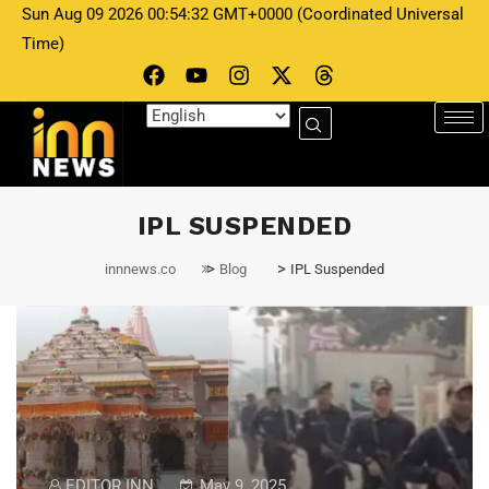
Sun Aug 09 2026 00:54:32 GMT+0000 (Coordinated Universal
Time)
IPL SUSPENDED
>
>
innnews.co
Blog
IPL Suspended
EDITOR INN
May 9, 2025