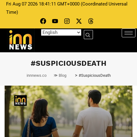
Fri Aug 07 2026 18:41:11 GMT+0000 (Coordinated Universal
Time)
#SUSPICIOUSDEATH
>
>
innnews.co
Blog
#SuspiciousDeath