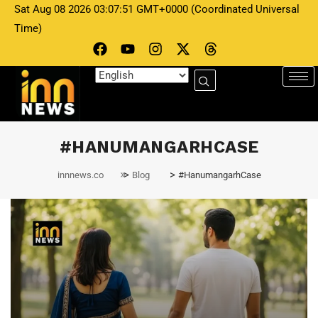
Sat Aug 08 2026 03:07:51 GMT+0000 (Coordinated Universal
Time)
#HANUMANGARHCASE
>
>
innnews.co
Blog
#HanumangarhCase