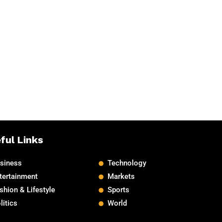
ful Links
siness
Technology
tertainment
Markets
shion & Lifestyle
Sports
litics
World