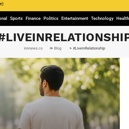
e)
onal
Sports
Finance
Politics
Entertainment
Technology
Healt
#LIVEINRELATIONSHI
>
>
innnews.co
Blog
#LiveInRelationship