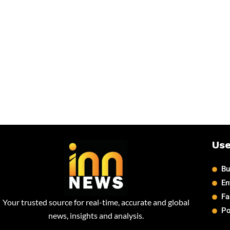
Use
Bu
En
Fa
Your trusted source for real-time, accurate and global
Po
news, insights and analysis.