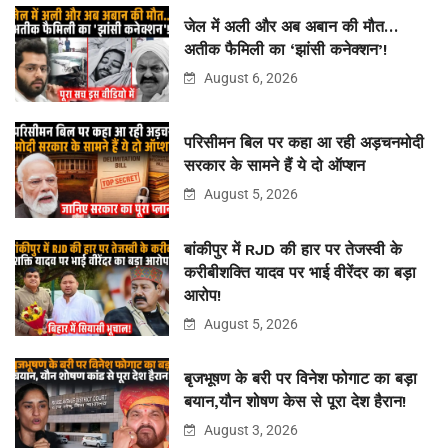
जेल में अली और अब अबान की मौत…
अतीक फैमिली का ‘झांसी कनेक्शन’!
August 6, 2026
परिसीमन बिल पर कहा आ रही अड़चनमोदी
सरकार के सामने हैं ये दो ऑप्शन
August 5, 2026
बांकीपुर में RJD की हार पर तेजस्वी के
करीबीशक्ति यादव पर भाई वीरेंदर का बड़ा
आरोप!
August 5, 2026
बृजभूषण के बरी पर विनेश फोगाट का बड़ा
बयान,यौन शोषण केस से पूरा देश हैरान!
August 3, 2026