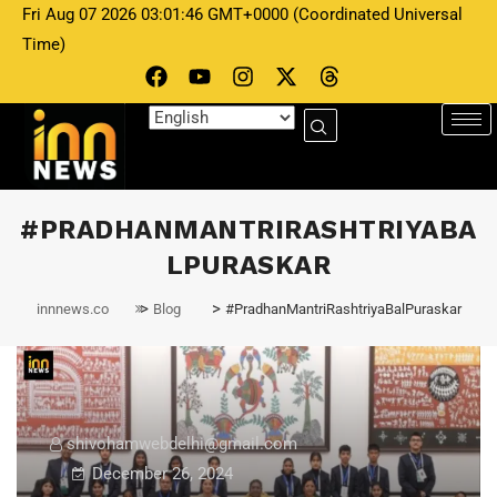
Fri Aug 07 2026 03:01:46 GMT+0000 (Coordinated Universal
Time)
#PRADHANMANTRIRASHTRIYABA
LPURASKAR
>
>
innnews.co
Blog
#PradhanMantriRashtriyaBalPuraskar
shivohamwebdelhi@gmail.com
December 26, 2024