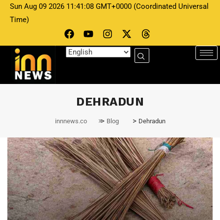
Sun Aug 09 2026 11:41:08 GMT+0000 (Coordinated Universal
Time)
DEHRADUN
>
>
innnews.co
Blog
Dehradun