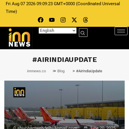
Fri Aug 07 2026 09:09:23 GMT+0000 (Coordinated Universal
Time)
#AIRINDIAUPDATE
>
>
innnews.co
Blog
#AirIndiaUpdate
shivohamwebdelhi@gmail.com
June 20, 2025