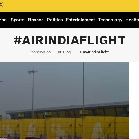
e)
onal
Sports
Finance
Politics
Entertainment
Technology
Healt
#AIRINDIAFLIGHT
>
>
innnews.co
Blog
#AirIndiaFlight