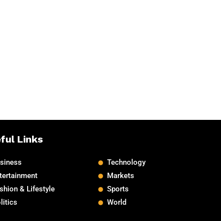
ful Links
siness
Technology
tertainment
Markets
shion & Lifestyle
Sports
litics
World