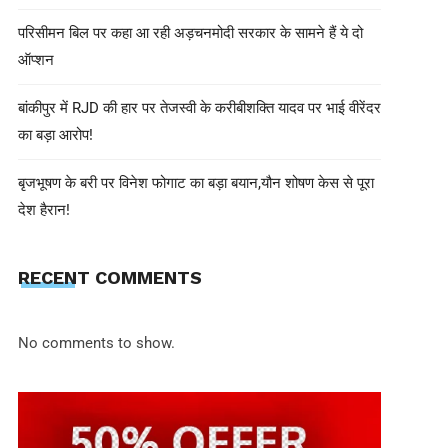
परिसीमन बिल पर कहा आ रही अड़चनमोदी सरकार के सामने हैं ये दो
ऑप्शन
बांकीपुर में RJD की हार पर तेजस्वी के करीबीशक्ति यादव पर भाई वीरेंदर
का बड़ा आरोप!
बृजभूषण के बरी पर विनेश फोगाट का बड़ा बयान,यौन शोषण केस से पूरा
देश हैरान!
shivohamwebdelhi@gmail.com
June 20, 2025
दिल्ली-पुणे एयर इंडिया फ्लाइट में बर्ड हिट,
RECENT COMMENTS
यात्रियों को मिलेगा रिफंड या मुफ्त रीशेड्यू
No comments to show.