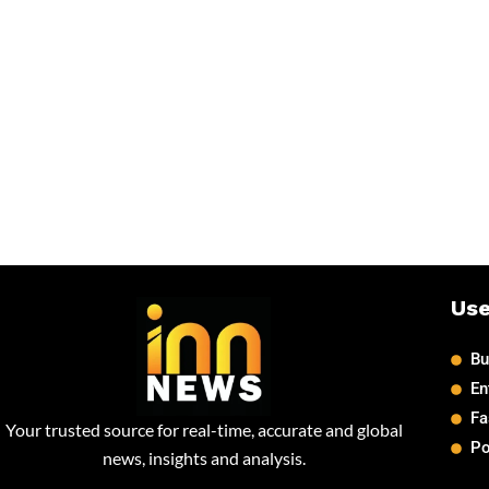
Use
Bu
En
Fa
Your trusted source for real-time, accurate and global
Po
news, insights and analysis.