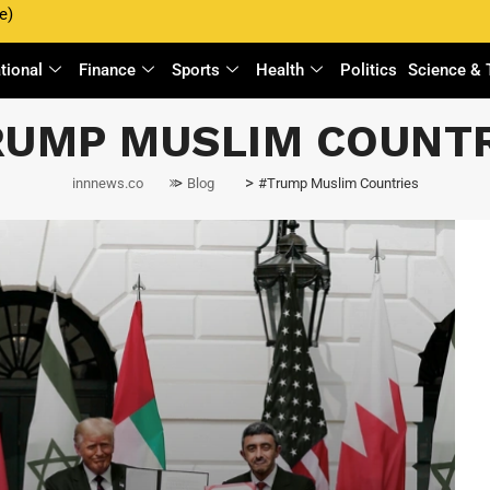
e)
ational
Finance
Sports
Health
Politics
Science & 
RUMP MUSLIM COUNTR
>
>
innnews.co
Blog
#Trump Muslim Countries