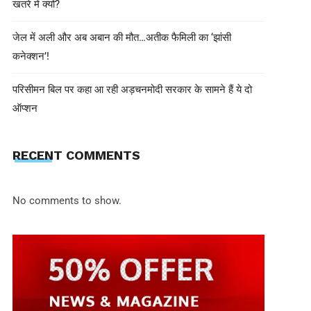
खतरे में क्यों?
जेल में अली और अब अबान की मौत…अतीक फैमिली का ‘झांसी
कनेक्शन’!
परिसीमन बिल पर कहा आ रही अड़चनमोदी सरकार के सामने हैं ये दो
ऑप्शन
shivohamwebdelhi@gmail.com
June 26, 2025
RECENT COMMENTS
Donald Trump की वापसी की तैयारी? अब
को लेकर हो सकता है बड़ा ऐलान
No comments to show.