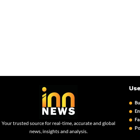
Use
Bu
En
Fa
Your trusted source for real-time, accurate and global
Po
news, insights and analysis.