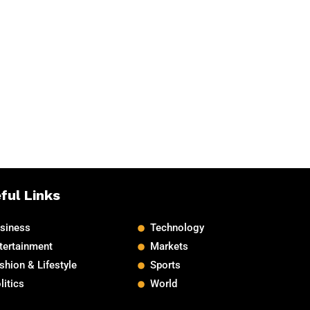
ful Links
siness
Technology
tertainment
Markets
shion & Lifestyle
Sports
litics
World