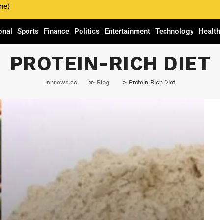
me)
onal
Sports
Finance
Politics
Entertainment
Technology
Healt
PROTEIN-RICH DIET
>
>
innnews.co
Blog
Protein-Rich Diet