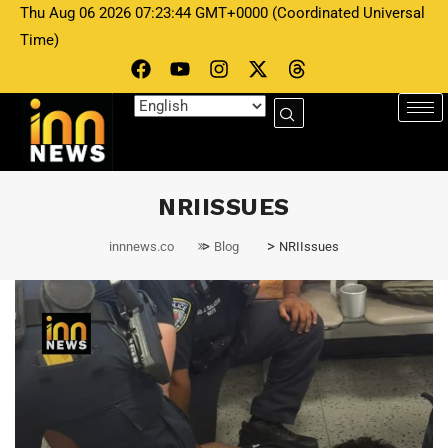
Thu Aug 06 2026 07:23:44 GMT+0000 (Coordinated Universal
Time)
NRIISSUES
>
>
innnews.co
Blog
NRIIssues