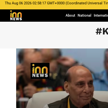
Thu Aug 06 2026 02:58:17 GMT+0000 (Coordinated Universal Ti
About
National
Internati
#K