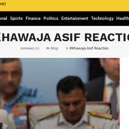
me)
onal
Sports
Finance
Politics
Entertainment
Technology
Healt
HAWAJA ASIF REACT
>
>
innnews.co
Blog
#Khawaja Asif Reaction