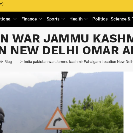
e)
ational
Finance
Sports
Health
Politics
Science & 
TAN WAR JAMMU KASH
N NEW DELHI OMAR 
>
>
Blog
India pakistan war Jammu kashmir Pahalgam Location New Delh