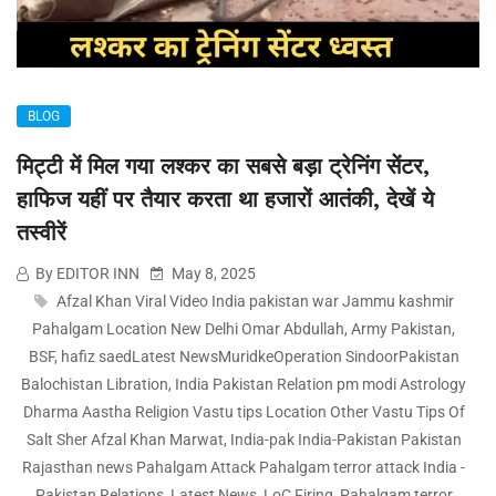
BLOG
मिट्टी में मिल गया लश्कर का सबसे बड़ा ट्रेनिंग सेंटर,
हाफिज यहीं पर तैयार करता था हजारों आतंकी, देखें ये
तस्वीरें
By EDITOR INN
May 8, 2025
Afzal Khan Viral Video India pakistan war Jammu kashmir
Pahalgam Location New Delhi Omar Abdullah
,
Army Pakistan
,
BSF
,
hafiz saedLatest NewsMuridkeOperation SindoorPakistan
Balochistan Libration
,
India Pakistan Relation pm modi Astrology
Dharma Aastha Religion Vastu tips Location Other Vastu Tips Of
Salt Sher Afzal Khan Marwat
,
India-pak India-Pakistan Pakistan
Rajasthan news Pahalgam Attack Pahalgam terror attack India -
Pakistan Relations
,
Latest News
,
LoC Firing
,
Pahalgam terror