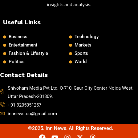
insights and analysis.
Useful Links
Business
Technology
Entertainment
Markets
Fashion & Lifestyle
Sports
Politics
World
Contact Details
Shivoham Media Pvt Ltd. O-710, Gaur City Center Noida West,
Uttar Pradesh-201309.
+91 9205051257
innnews.co@gmail.com
©2025. Inn News. All Rights Reserved.