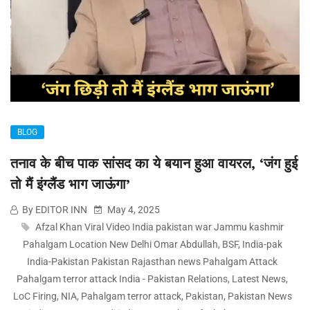
BLOG
तनाव के बीच पाक सांसद का ये बयान हुआ वायरल, ‘जंग हुई
तो मैं इंग्लैंड भाग जाऊंगा’
By EDITOR INN
May 4, 2025
Afzal Khan Viral Video India pakistan war Jammu kashmir
Pahalgam Location New Delhi Omar Abdullah
,
BSF
,
India-pak
India-Pakistan Pakistan Rajasthan news Pahalgam Attack
Pahalgam terror attack India - Pakistan Relations
,
Latest News
,
LoC Firing
,
NIA
,
Pahalgam terror attack
,
Pakistan
,
Pakistan News