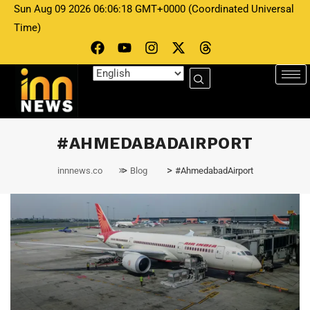
Sun Aug 09 2026 06:06:18 GMT+0000 (Coordinated Universal
Time)
#AHMEDABADAIRPORT
>
>
innnews.co
Blog
#AhmedabadAirport