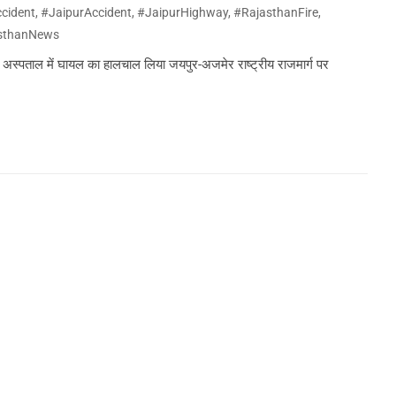
cident
,
#JaipurAccident
,
#JaipurHighway
,
#RajasthanFire
,
sthanNews
ने अस्पताल में घायल का हालचाल लिया जयपुर-अजमेर राष्ट्रीय राजमार्ग पर