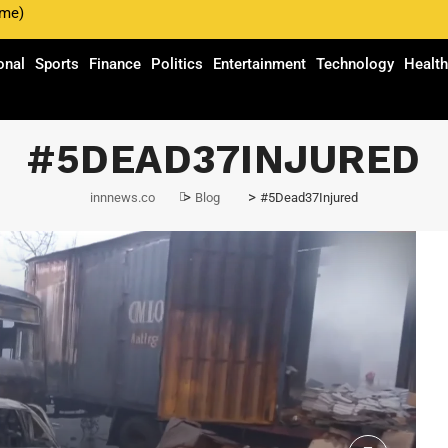
ime)
onal
Sports
Finance
Politics
Entertainment
Technology
Healt
#5DEAD37INJURED
>
>
innnews.co
Blog
#5Dead37Injured