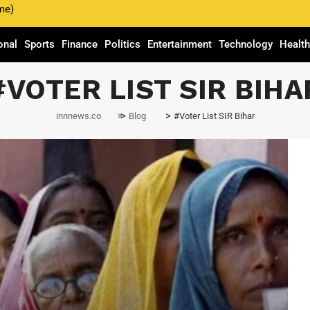
me)
onal
Sports
Finance
Politics
Entertainment
Technology
Healt
#VOTER LIST SIR BIHA
>
>
innnews.co
Blog
#Voter List SIR Bihar