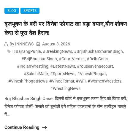
BLOG
SPORTS
बृजभूषण के बरी पर विनेश फोगाट का बड़ा बयान,यौन शोषण
केस से पूरा देश हैरान!
By INNNEWS
August 3, 2026
#BajrangPunia
,
#BreakingNews
,
#BrijBhushanSharanSingh
,
#BrijBhushanSingh
,
#CourtVerdict
,
#DelhiCourt
,
#IndianWrestling
,
#LatestNews
,
#rouseavenuecourt
,
#SakshiMalik
,
#SportsNews
,
#VineshPhogat
,
#VineshPhogatNews
,
#VinodTomar
,
#WFI
,
#WomenWrestlers
,
#WrestlingNews
Brij Bhushan Singh Case: दिल्ली कोर्ट ने बृजभूषण शरण सिंह को किया बरी,
विनेश फोगाट बोलीं- फैसले को चुनौती देंगे महिला पहलवानों के यौन उत्पीड़न मामले
में...
Continue Reading