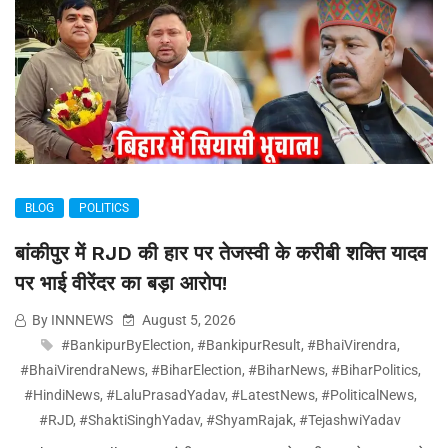
BLOG
POLITICS
बांकीपुर में RJD की हार पर तेजस्वी के करीबी शक्ति यादव
पर भाई वीरेंदर का बड़ा आरोप!
By INNNEWS
August 5, 2026
#BankipurByElection
,
#BankipurResult
,
#BhaiVirendra
,
#BhaiVirendraNews
,
#BiharElection
,
#BiharNews
,
#BiharPolitics
,
#HindiNews
,
#LaluPrasadYadav
,
#LatestNews
,
#PoliticalNews
,
#RJD
,
#ShaktiSinghYadav
,
#ShyamRajak
,
#TejashwiYadav