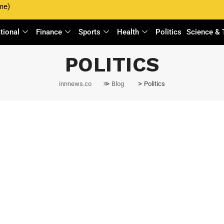
me)
ational
Finance
Sports
Health
Politics
Science & 
nment Pvt. Ltd. Expands
POLITICS
aunch of Spreddo.com
>
>
innnews.co
Blog
Politics