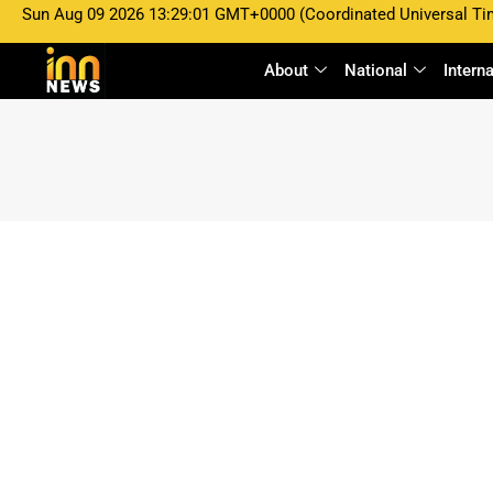
Sun Aug 09 2026 13:29:01 GMT+0000 (Coordinated Universal Ti
INNNEWS
November 18, 2024
About
National
Intern
Creatify India Entertai
Its Horizon with the L