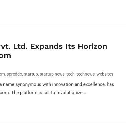
vt. Ltd. Expands Its Horizon
com
com
,
spreddo
,
startup
,
startup news
,
tech
,
technews
,
websites
, a name synonymous with innovation and excellence, has
om. The platform is set to revolutionize...