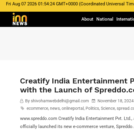
Fri Aug 07 2026 01:54:24 GMT+0000 (Coordinated Universal Tim
shivohamwebdelhi@gmail.com
November 18
About
National
Internati
Creatify India Entertai
Its Horizon with the L
Creatify India Entertainment P
with the Launch of Spreddo.
By shivohamwebdelhi@gmail.com
November 18, 2024
ecommerce
,
news
,
onlineportal
,
Politics
,
Science
,
spread.
www.spreddo.com Creatify India Entertainment Pvt. Ltd.
officially launched its new e-commerce venture, Spreddo.c