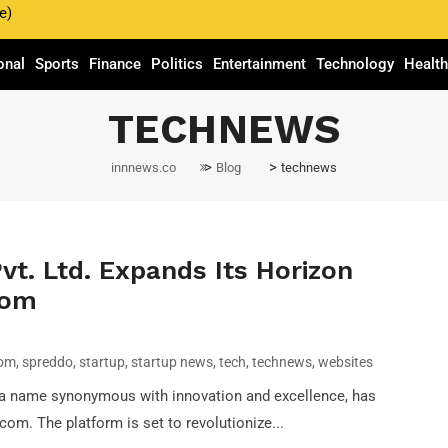
e)
, 2024
onal
Sports
Finance
Politics
Entertainment
Technology
Healt
nment Pvt. Ltd. Expands
TECHNEWS
aunch of Spreddo.com
>
>
innnews.co
Blog
technews
vt. Ltd. Expands Its Horizon
com
com
,
spreddo
,
startup
,
startup news
,
tech
,
technews
,
websites
, a name synonymous with innovation and excellence, has
om. The platform is set to revolutionize...