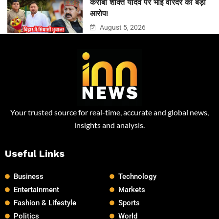
करीबी शक्ति यादव पर भाई वीरेंदर का बड़ा
आरोप!
August 5, 2026
Your trusted source for real-time, accurate and global news,
insights and analysis.
Useful Links
Business
Technology
Entertainment
Markets
Fashion & Lifestyle
Sports
Politics
World