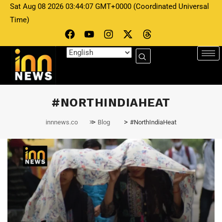
Sat Aug 08 2026 03:44:07 GMT+0000 (Coordinated Universal
Time)
#NORTHINDIAHEAT
>
>
innnews.co
Blog
#NorthIndiaHeat