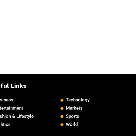
ful Links
siness
Technology
tertainment
Markets
shion & Lifestyle
Sports
litics
World