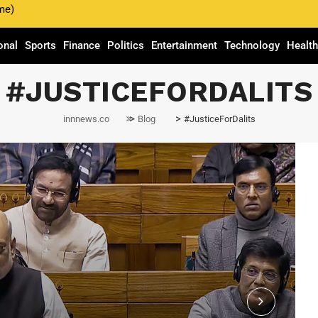
me)
onal
Sports
Finance
Politics
Entertainment
Technology
Healt
#JUSTICEFORDALITS
>
>
innnews.co
Blog
#JusticeForDalits