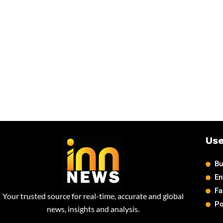
Use
Bu
En
Fa
Your trusted source for real-time, accurate and global
Po
news, insights and analysis.