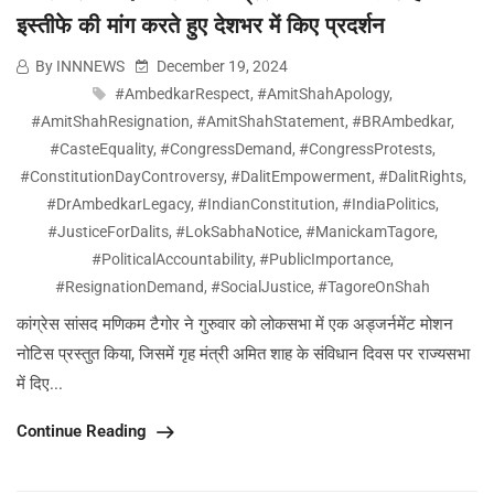
इस्तीफे की मांग करते हुए देशभर में किए प्रदर्शन
By INNNEWS
December 19, 2024
#AmbedkarRespect
,
#AmitShahApology
,
#AmitShahResignation
,
#AmitShahStatement
,
#BRAmbedkar
,
#CasteEquality
,
#CongressDemand
,
#CongressProtests
,
#ConstitutionDayControversy
,
#DalitEmpowerment
,
#DalitRights
,
#DrAmbedkarLegacy
,
#IndianConstitution
,
#IndiaPolitics
,
#JusticeForDalits
,
#LokSabhaNotice
,
#ManickamTagore
,
#PoliticalAccountability
,
#PublicImportance
,
#ResignationDemand
,
#SocialJustice
,
#TagoreOnShah
कांग्रेस सांसद मणिकम टैगोर ने गुरुवार को लोकसभा में एक अड्जर्नमेंट मोशन
नोटिस प्रस्तुत किया, जिसमें गृह मंत्री अमित शाह के संविधान दिवस पर राज्यसभा
में दिए...
Continue Reading