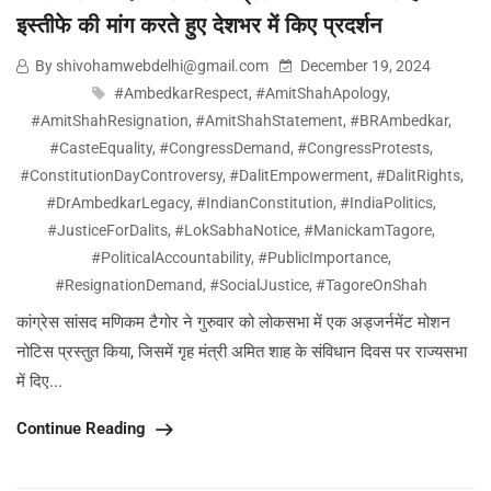
इस्तीफे की मांग करते हुए देशभर में किए प्रदर्शन
By shivohamwebdelhi@gmail.com
December 19, 2024
#AmbedkarRespect
,
#AmitShahApology
,
#AmitShahResignation
,
#AmitShahStatement
,
#BRAmbedkar
,
#CasteEquality
,
#CongressDemand
,
#CongressProtests
,
#ConstitutionDayControversy
,
#DalitEmpowerment
,
#DalitRights
,
#DrAmbedkarLegacy
,
#IndianConstitution
,
#IndiaPolitics
,
#JusticeForDalits
,
#LokSabhaNotice
,
#ManickamTagore
,
#PoliticalAccountability
,
#PublicImportance
,
#ResignationDemand
,
#SocialJustice
,
#TagoreOnShah
कांग्रेस सांसद मणिकम टैगोर ने गुरुवार को लोकसभा में एक अड्जर्नमेंट मोशन
नोटिस प्रस्तुत किया, जिसमें गृह मंत्री अमित शाह के संविधान दिवस पर राज्यसभा
में दिए...
Continue Reading