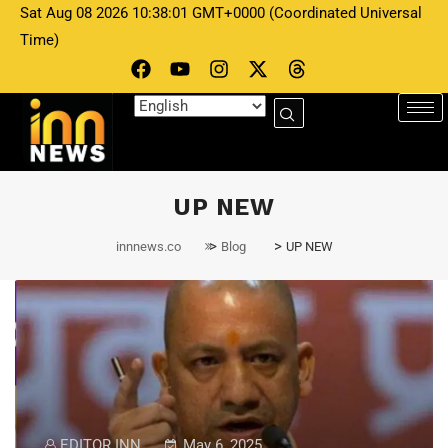
Sat Aug 08 2026 10:38:01 GMT+0000 (Coordinated Universal
Time)
UP NEW
>
>
innnews.co
Blog
UP NEW
EDITOR INN
May 6, 2025