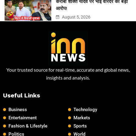
करीबी शक्ति यादव पर भाई वीरेंदर का बड़ा
आरोप!
August 5, 2026
Your trusted source for real-time, accurate and global news,
insights and analysis.
Useful Links
Business
Technology
Entertainment
Markets
Fashion & Lifestyle
Sports
Politics
World