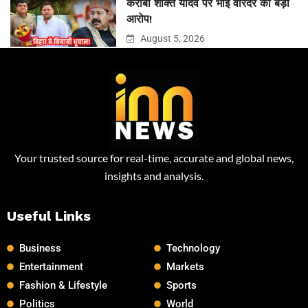
करीबी शक्ति यादव पर भाई वीरेंदर का बड़ा
आरोप!
August 5, 2026
Your trusted source for real-time, accurate and global news,
insights and analysis.
Useful Links
Business
Technology
Entertainment
Markets
Fashion & Lifestyle
Sports
Politics
World