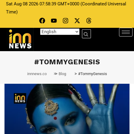
Sat Aug 08 2026 07:58:39 GMT+0000 (Coordinated Universal
Time)
#TOMMYGENESIS
>
>
innnews.co
Blog
#TommyGenesis