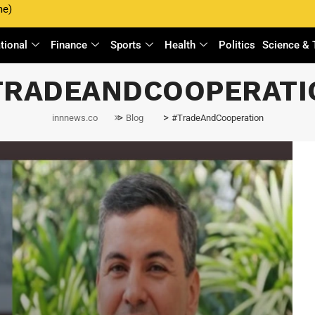
me)
ational
Finance
Sports
Health
Politics
Science & 
TRADEANDCOOPERATI
>
>
innnews.co
Blog
#TradeAndCooperation