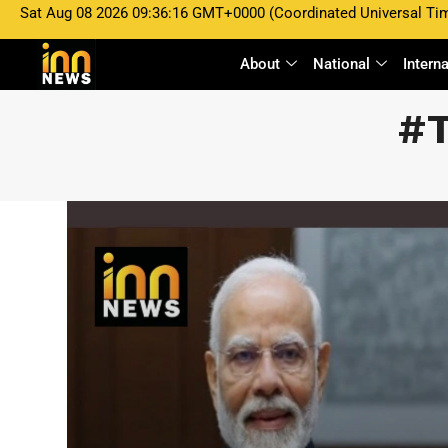
Sat Aug 08 2026 09:36:16 GMT+0000 (Coordinated Universal Ti
About
National
Intern
#