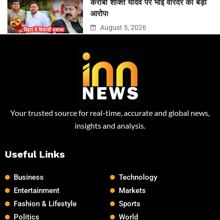
करीबी शक्ति यादव पर भाई वीरेंदर का बड़ा
आरोप!
August 5, 2026
Your trusted source for real-time, accurate and global news,
insights and analysis.
Useful Links
Business
Technology
Entertainment
Markets
Fashion & Lifestyle
Sports
Politics
World