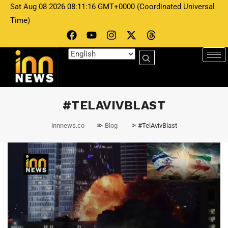
Sat Aug 08 2026 08:11:16 GMT+0000 (Coordinated Universal
Time)
#TELAVIVBLAST
>
>
innnews.co
Blog
#TelAvivBlast