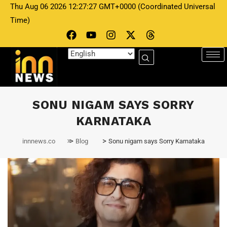
Thu Aug 06 2026 12:27:27 GMT+0000 (Coordinated Universal
Time)
SONU NIGAM SAYS SORRY
KARNATAKA
>
>
innnews.co
Blog
Sonu nigam says Sorry Karnataka