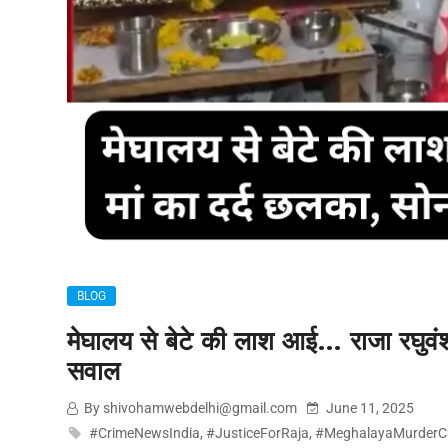
BLOG
मेघालय से बेटे की लाश आई… राजा रघुवंश
सवाल
By shivohamwebdelhi@gmail.com
June 11, 2025
#CrimeNewsIndia
,
#JusticeForRaja
,
#MeghalayaMurderC