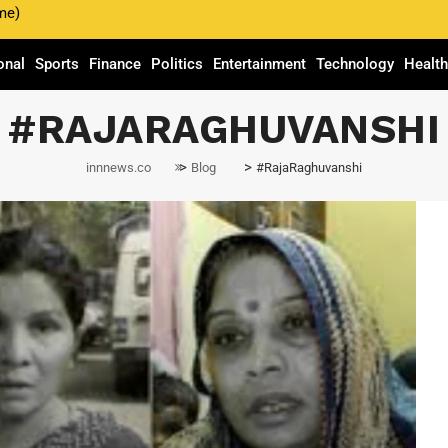
me)
onal
Sports
Finance
Politics
Entertainment
Technology
Healt
#RAJARAGHUVANSHI
>
>
innnews.co
Blog
#RajaRaghuvanshi