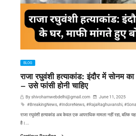
BLOG
राजा रघुवंशी हत्याकांड: इंदौर में सोनम का
– उसे फांसी होनी चाहिए
By shivohamwebdelhi@gmail.com
June 11, 2025
#BreakingNews
,
#IndoreNews
,
#RajaRaghuvanshi
,
#Son
राजा रघुवंशी हत्याकांड अब केवल एक आपराधिक मामला नहीं रहा, बल्कि य
है।...