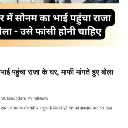
 भाई पहुंचा राजा के घर, माफी मांगते हुए बोला
amCaseUpdate
,
#ViralNews
ह एक भावनात्मक त्रासदी बन चुका है जिसने पूरे देश को झकझोर कर रख दिया