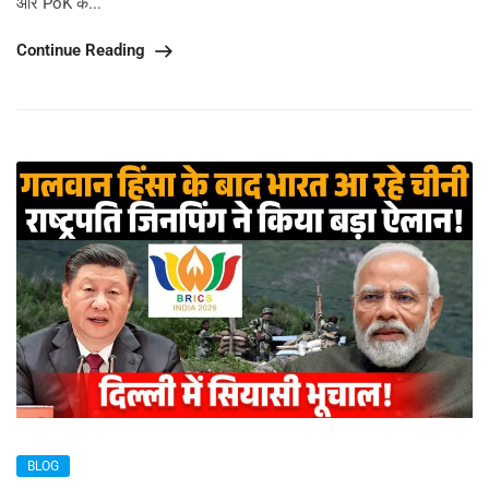
और PoK के...
Continue Reading
BLOG