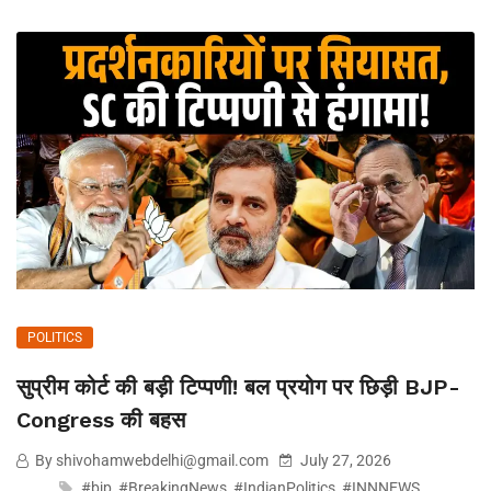
POLITICS
सुप्रीम कोर्ट की बड़ी टिप्पणी! बल प्रयोग पर छिड़ी BJP-
Congress की बहस
By shivohamwebdelhi@gmail.com
July 27, 2026
#bjp
,
#BreakingNews
,
#IndianPolitics
,
#INNNEWS
,