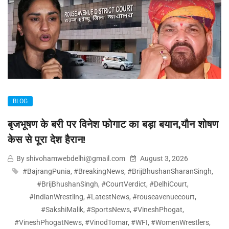
BLOG
बृजभूषण के बरी पर विनेश फोगाट का बड़ा बयान,यौन शोषण
केस से पूरा देश हैरान!
By shivohamwebdelhi@gmail.com
August 3, 2026
#BajrangPunia
,
#BreakingNews
,
#BrijBhushanSharanSingh
,
#BrijBhushanSingh
,
#CourtVerdict
,
#DelhiCourt
,
#IndianWrestling
,
#LatestNews
,
#rouseavenuecourt
,
#SakshiMalik
,
#SportsNews
,
#VineshPhogat
,
#VineshPhogatNews
,
#VinodTomar
,
#WFI
,
#WomenWrestlers
,