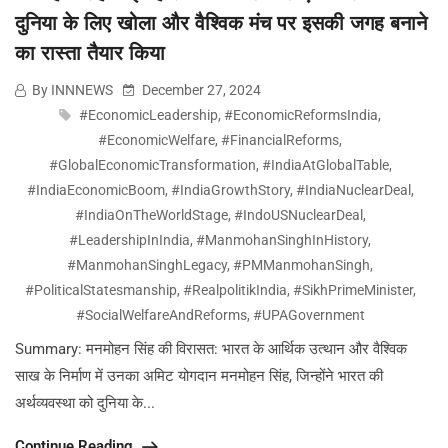
दुनिया के लिए खोला और वैश्विक मंच पर इसकी जगह बनाने
का रास्ता तैयार किया
By INNNEWS
December 27, 2024
#EconomicLeadership
,
#EconomicReformsIndia
,
#EconomicWelfare
,
#FinancialReforms
,
#GlobalEconomicTransformation
,
#IndiaAtGlobalTable
,
#IndiaEconomicBoom
,
#IndiaGrowthStory
,
#IndiaNuclearDeal
,
#IndiaOnTheWorldStage
,
#IndoUSNuclearDeal
,
#LeadershipInIndia
,
#ManmohanSinghInHistory
,
#ManmohanSinghLegacy
,
#PMManmohanSingh
,
#PoliticalStatesmanship
,
#RealpolitikIndia
,
#SikhPrimeMinister
,
#SocialWelfareAndReforms
,
#UPAGovernment
Summary: मनमोहन सिंह की विरासत: भारत के आर्थिक उत्थान और वैश्विक
साख के निर्माण में उनका अमिट योगदान मनमोहन सिंह, जिन्होंने भारत की
अर्थव्यवस्था को दुनिया के...
Continue Reading