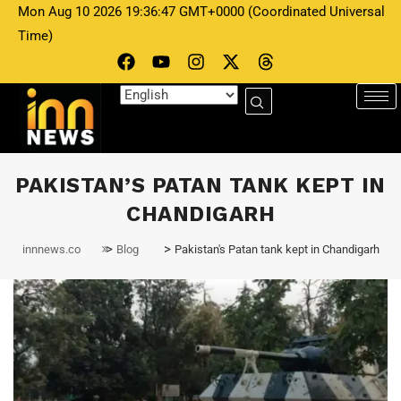
Mon Aug 10 2026 19:36:47 GMT+0000 (Coordinated Universal
Time)
PAKISTAN’S PATAN TANK KEPT IN
CHANDIGARH
>
>
innnews.co
Blog
Pakistan's Patan tank kept in Chandigarh