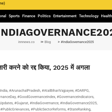
me)
, 2024
onal
Sports
Finance
Politics
Entertainment
Technology
Healt
ंडेक्स जारी करने को रद्द किया,
INDIAGOVERNANCE20
करने की योजना
>
>
innnews.co
Blog
#IndiaGovernance2025
जारी करने को रद्द किया, 2025 में अगला
India
,
#ArunachalPradesh
,
#AtalBihariVajpayee
,
#DARPG
,
rnanceDay
,
#GoodGovernanceIndex
,
#GovernanceIndicators
,
Updates
,
#Gujarat
,
#IndiaGovernance
,
#IndiaGovernance2025
,
,
#PublicGrievances
,
#PublicSectorReforms
,
#StateRanking
,