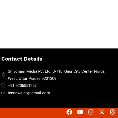
Contact Details
Shivoham Media Pvt Ltd. O-710, Gaur City Center Noida
West, Uttar Pradesh-201309.
+91 9205051257
innnews.co@gmail.com