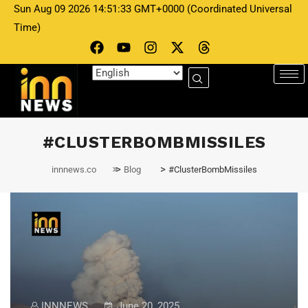
Sun Aug 09 2026 14:51:33 GMT+0000 (Coordinated Universal
Time)
#CLUSTERBOMBMISSILES
>
>
innnews.co
Blog
#ClusterBombMissiles
INNNEWS
June 20, 2025