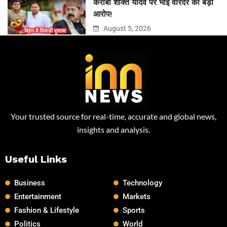
करीबी शक्ति यादव पर भाई वीरेंदर का बड़ा
आरोप!
August 5, 2026
Your trusted source for real-time, accurate and global news,
insights and analysis.
Useful Links
Business
Technology
Entertainment
Markets
Fashion & Lifestyle
Sports
Politics
World