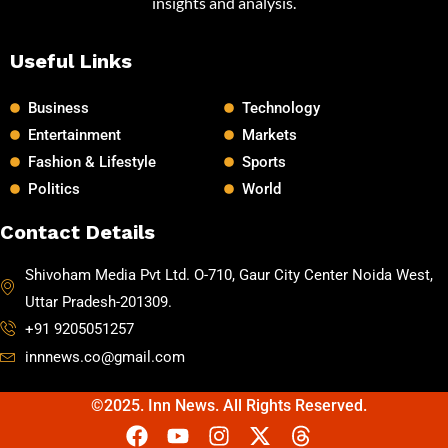
insights and analysis.
Useful Links
Business
Technology
Entertainment
Markets
Fashion & Lifestyle
Sports
Politics
World
Contact Details
Shivoham Media Pvt Ltd. O-710, Gaur City Center Noida West,
Uttar Pradesh-201309.
+91 9205051257
innnews.co@gmail.com
©2025. Inn News. All Rights Reserved.