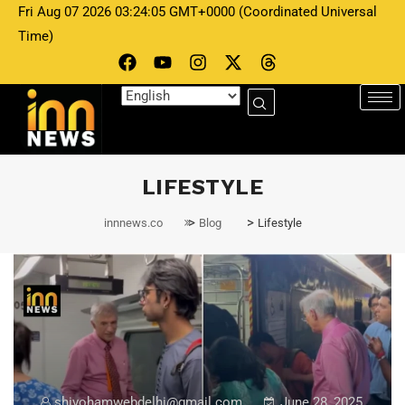
Fri Aug 07 2026 03:24:05 GMT+0000 (Coordinated Universal
Time)
LIFESTYLE
>
>
innnews.co
Blog
Lifestyle
shivohamwebdelhi@gmail.com
June 28, 2025